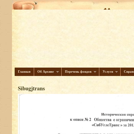
Главная
Об Архиве
Перечень фондов
Услуги
Справ
Sibugjtrans